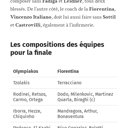
composer sans
Fadiga
et
Leidner
, tous deux
blessés. De l’autre côté, le coach de la
Fiorentina
,
Vincenzo Italiano
, doit lui aussi faire sans
Sottil
et
Castrovilli
, également à l’infirmerie.
Les compositions des équipes
pour la finale
Olympiakos
Fiorentina
Tzolakis
Terracciano
Rodinei, Retsos,
Dodo, Milenkovic, Martinez
Carmo, Ortega
Quarta, Biraghi (c)
Iborra, Hezze,
Mandragora, Arthur,
Chiquinho
Bonaventura
Podence, El Kaabi,
Nico Gonzalez, Belotti,